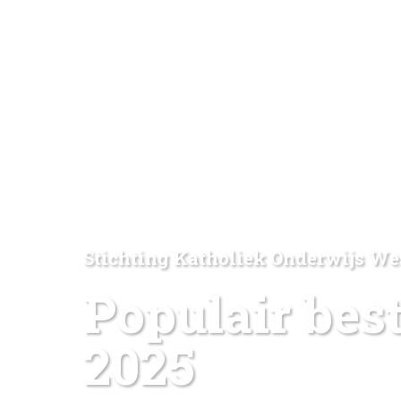
Stichting Katholiek Onderwijs We
Populair best
2025