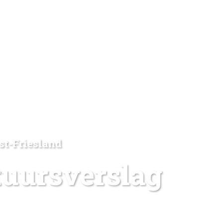
st-Friesland
uursverslag 