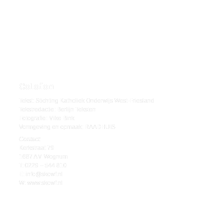
Colofon
Tekst: 
Stichting Katholiek Onderwijs West-Friesland
Tekstredactie: 
Berlijn Teksten
Fotografie: 
Mike Bink
Vormgeving en opmaak: 
RAADHUIS
Contact:
Kerkstraat 79

1687 AM Wognum
T: 0229 – 544 810

E
: info@skowf.nl
W: 
www.skowf.nl