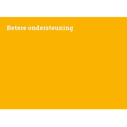
Betere ondersteuning
Kathalein van Dieren -.-  Sylvia Verhoef-Postma -.- Ilse 
Borst