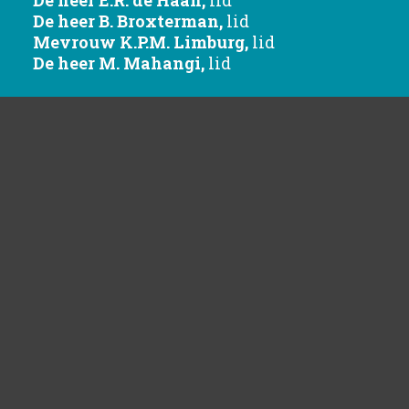
De heer B. Broxterman, 
lid
Mevrouw K.P.M. Limburg, 
lid
De heer M. Mahangi, 
lid