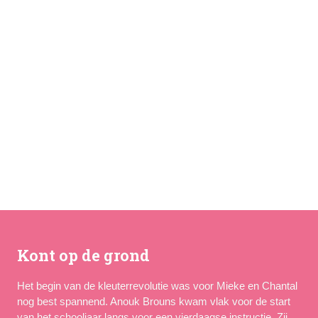
Kont op de grond
Het begin van de kleuterrevolutie was voor Mieke en Chantal 
nog best spannend. Anouk Brouns kwam vlak voor de start 
van het schooljaar langs voor een vierdaagse instructie. Zij 