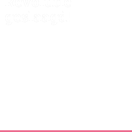
Revolutie 
geslaagd!
‘Kinderen in Zwaagdijk kunnen niet spelen’, verzuchtte 
Mieke Koopman, leerkracht groep1/2 van de plaatselijke 
St. Jozef, als zij weer eens de rommel in haar klas zag. 
Met de kleuterrevolutie koos de school anderhalf jaar 
geleden voor een drastisch andere aanpak in het 
kleuteronderwijs. Met opvallende resultaten.